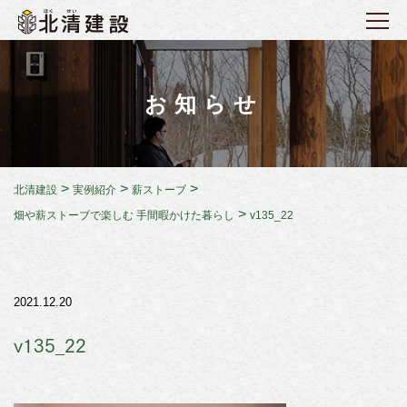
お知らせ
>
>
>
北清建設
実例紹介
薪ストーブ
>
畑や薪ストーブで楽しむ 手間暇かけた暮らし
v135_22
2021.12.20
v135_22