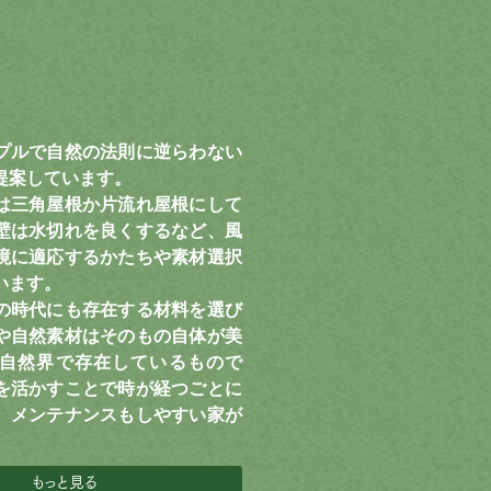
プルで自然の法則に逆らわない
提案しています。
は三角屋根か片流れ屋根にして
壁は水切れを良くするなど、風
境に適応するかたちや素材選択
います。
の時代にも存在する材料を選び
や自然素材はそのもの自体が美
自然界で存在しているもので
を活かすことで時が経つごとに
、メンテナンスもしやすい家が
。
もっと見る