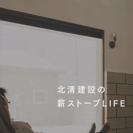
北清建設の
薪ストーブLIFE