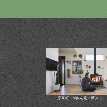
宅／セントラル暖房
厚真町・Mさん宅／薪ストー