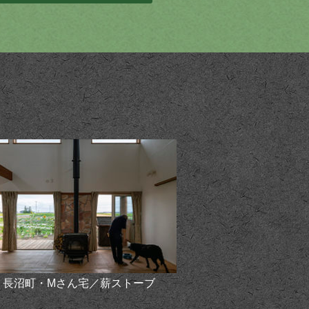
長沼町・Mさん宅／薪ストーブ
苫小牧市・Mさん