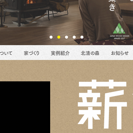
ついて
家づくり
実例紹介
北清の森
お知らせ
要
地域活動
薪ストーブ
職人たち
移住
リフォーム