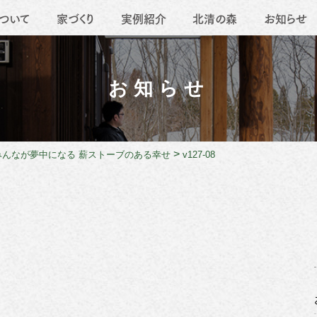
ついて
家づくり
実例紹介
北清の森
お知らせ
要
地域活動
薪ストーブ
職人たち
移住
リフォーム
お知らせ
>
みんなが夢中になる 薪ストーブのある幸せ
v127-08