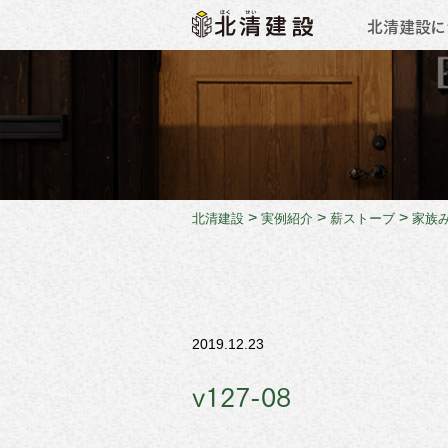
北清建設に
会社概
>
>
>
北清建設
実例紹介
薪ストーブ
家族
2019.12.23
v127-08