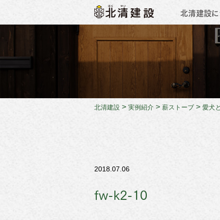
北清建設に
会社概
>
>
>
北清建設
実例紹介
薪ストーブ
愛犬
2018.07.06
fw-k2-10