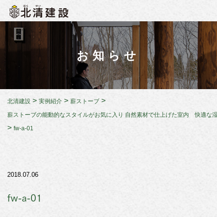
お知らせ
>
>
>
北清建設
実例紹介
薪ストーブ
薪ストーブの能動的なスタイルがお気に入り 自然素材で仕上げた室内 快適な
>
fw-a-01
2018.07.06
fw-a-01