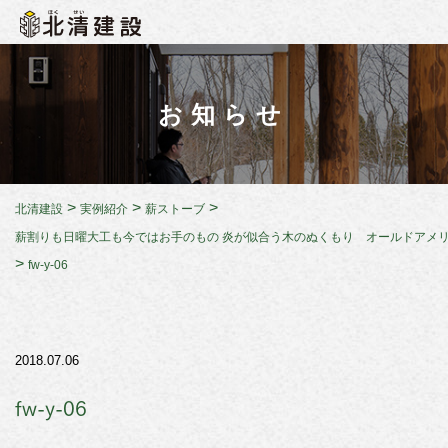
お知らせ
>
>
>
北清建設
実例紹介
薪ストーブ
薪割りも日曜大工も今ではお手のもの 炎が似合う木のぬくもり オールドアメ
>
fw-y-06
2018.07.06
fw-y-06