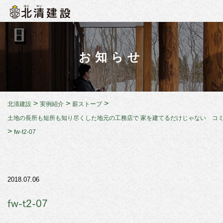
お知らせ
>
>
>
北清建設
実例紹介
薪ストーブ
土地の長所も短所も知り尽くした地元の工務店で 家を建てるだけじゃない コ
>
fw-t2-07
2018.07.06
fw-t2-07