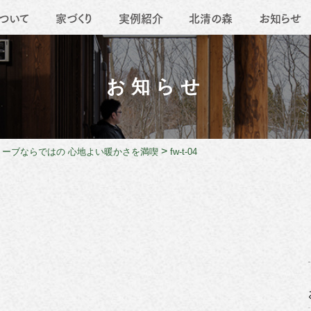
ついて
家づくり
実例紹介
北清の森
お知らせ
要
地域活動
薪ストーブ
職人たち
移住
リフォーム
お知らせ
>
トーブならではの 心地よい暖かさを満喫
fw-t-04