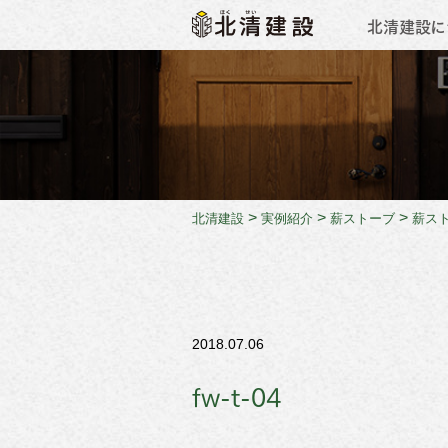
北清建設に
会社概
>
>
>
北清建設
実例紹介
薪ストーブ
薪ス
2018.07.06
fw-t-04