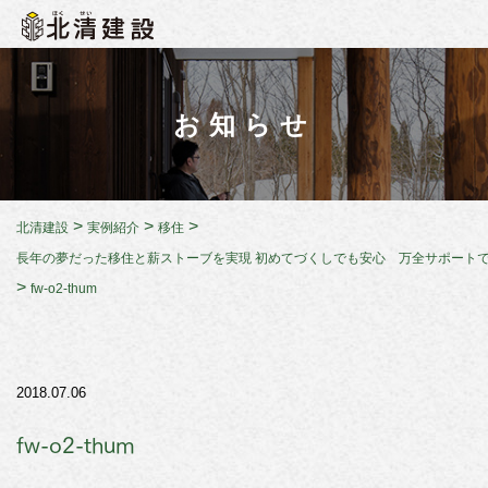
お知らせ
>
>
>
北清建設
実例紹介
移住
長年の夢だった移住と薪ストーブを実現 初めてづくしでも安心 万全サポート
>
fw-o2-thum
2018.07.06
fw-o2-thum