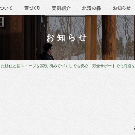
ついて
家づくり
実例紹介
北清の森
お知らせ
要
地域活動
薪ストーブ
職人たち
移住
リフォーム
お知らせ
った移住と薪ストーブを実現 初めてづくしでも安心 万全サポートで北海道