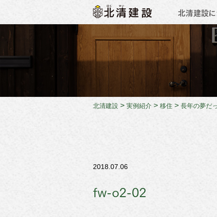
北清建設に
会社概
>
>
>
北清建設
実例紹介
移住
長年の夢だ
2018.07.06
fw-o2-02