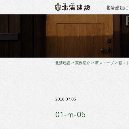
北清建設に
会社概
>
>
>
北清建設
実例紹介
薪ストーブ
薪ス
2018.07.05
01-m-05