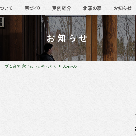
ついて
家づくり
実例紹介
北清の森
お知らせ
要
地域活動
薪ストーブ
職人たち
移住
リフォーム
お知らせ
>
トーブ１台で 家じゅうがあったか
01-m-05