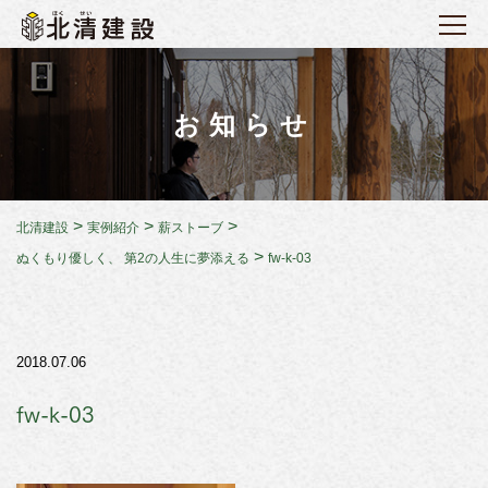
お知らせ
>
>
>
北清建設
実例紹介
薪ストーブ
>
ぬくもり優しく、 第2の人生に夢添える
fw-k-03
2018.07.06
fw-k-03