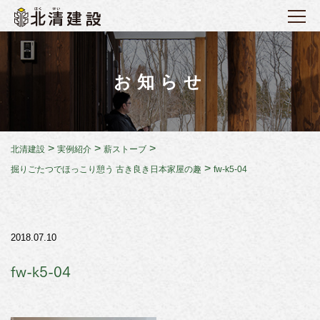
お知らせ
>
>
>
北清建設
実例紹介
薪ストーブ
>
掘りごたつでほっこり憩う 古き良き日本家屋の趣
fw-k5-04
2018.07.10
fw-k5-04