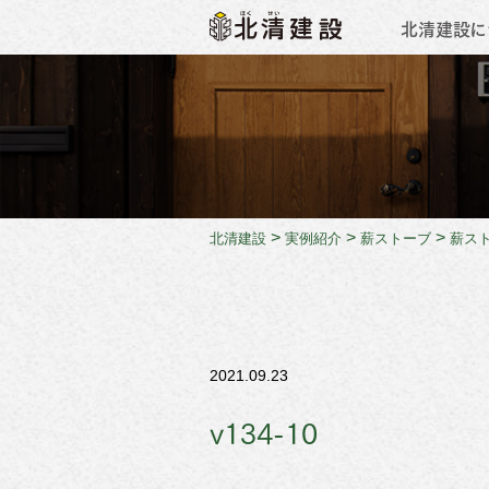
北清建設に
会社概
>
>
>
北清建設
実例紹介
薪ストーブ
薪ス
2021.09.23
v134-10