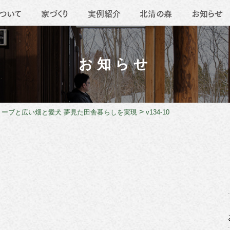
ついて
家づくり
実例紹介
北清の森
お知らせ
要
地域活動
薪ストーブ
職人たち
移住
リフォーム
お知らせ
>
トーブと広い畑と愛犬 夢見た田舎暮らしを実現
v134-10