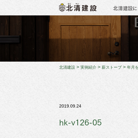
北清建設に
会社概
>
>
>
北清建設
実例紹介
薪ストーブ
年月
2019.09.24
hk-v126-05