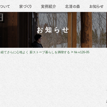
ついて
家づくり
実例紹介
北清の森
お知らせ
要
地域活動
薪ストーブ
職人たち
移住
リフォーム
お知らせ
>
を経てさらに心地よく 薪ストーブ暮らしを満喫する
hk-v126-05