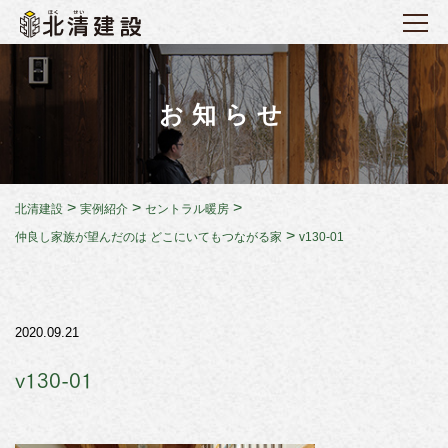
お知らせ
>
>
>
北清建設
実例紹介
セントラル暖房
>
仲良し家族が望んだのは どこにいてもつながる家
v130-01
2020.09.21
v130-01