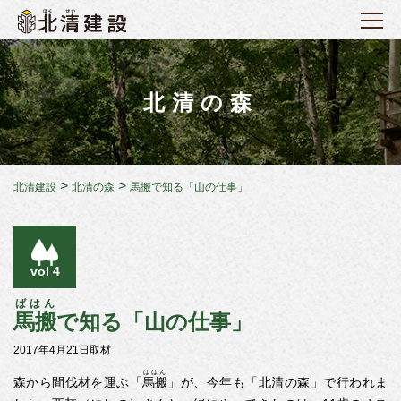
北清の森
>
>
北清建設
北清の森
馬搬で知る「山の仕事」
vol 4
ばはん
馬搬
で知る「山の仕事」
2017年4月21日取材
ばはん
森から間伐材を運ぶ「
馬搬
」が、今年も「北清の森」で行われま