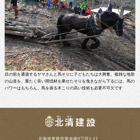
目の前を通過するヤマさんと馬そりに子どもたちは大興奮。複雑な地形
の山道を、重たく長い間伐材を乗せたそりを曳きながら下るには、馬の
パワーはもちろん、馬を操る木こりの高い技術も必要不可欠です
北海道恵庭市黄金南3丁目1-17