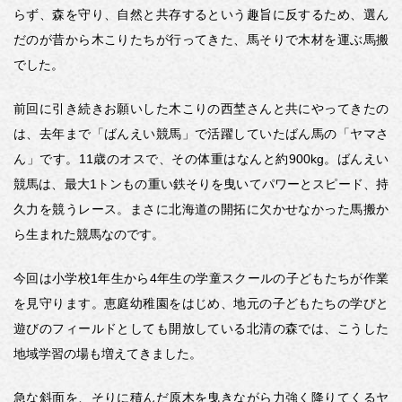
らず、森を守り、自然と共存するという趣旨に反するため、選ん
だのが昔から木こりたちが行ってきた、馬そりで木材を運ぶ馬搬
でした。
前回に引き続きお願いした木こりの西埜さんと共にやってきたの
は、去年まで「ばんえい競馬」で活躍していたばん馬の「ヤマさ
ん」です。11歳のオスで、その体重はなんと約900kg。ばんえい
競馬は、最大1トンもの重い鉄そりを曳いてパワーとスピード、持
久力を競うレース。まさに北海道の開拓に欠かせなかった馬搬か
ら生まれた競馬なのです。
今回は小学校1年生から4年生の学童スクールの子どもたちが作業
を見守ります。恵庭幼稚園をはじめ、地元の子どもたちの学びと
遊びのフィールドとしても開放している北清の森では、こうした
地域学習の場も増えてきました。
急な斜面を、そりに積んだ原木を曳きながら力強く降りてくるヤ