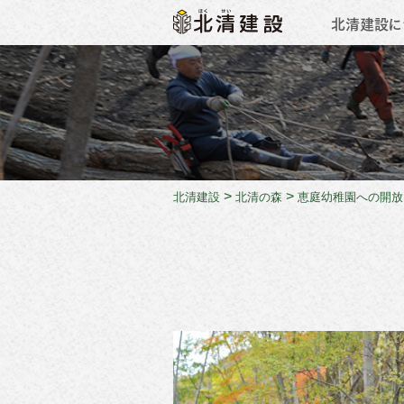
北清建設に
会社概
>
>
北清建設
北清の森
恵庭幼稚園への開放