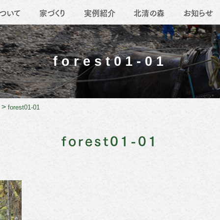
ついて
家づくり
実例紹介
北清の森
お知らせ
要
地域活動
薪ストーブ
職人たち
移住
リフォーム
forest01-01
>
forest01-01
forest01-01