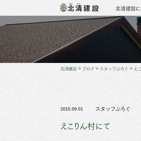
北清建設に
会社概
>
>
>
北清建設
ブログ
スタッフぶろぐ
え
スタッフぶろぐ
2015.09.01
えこりん村にて