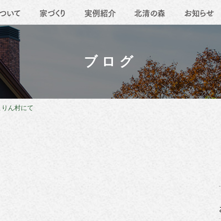
ついて
家づくり
実例紹介
北清の森
お知らせ
要
地域活動
薪ストーブ
職人たち
移住
リフォーム
ブログ
こりん村にて