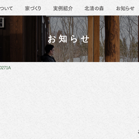
ついて
家づくり
実例紹介
北清の森
お知らせ
要
地域活動
薪ストーブ
職人たち
移住
リフォーム
お知らせ
0271A