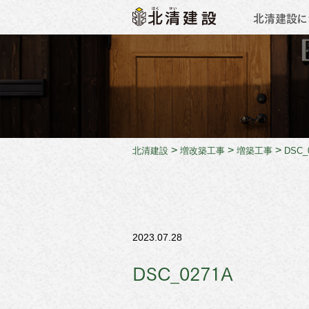
北清建設に
会社概
>
>
>
北清建設
増改築工事
増築工事
DSC_
2023.07.28
DSC_0271A