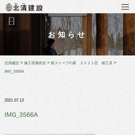
お知らせ
>
>
>
北清建設
施工現場状況
薪ストーブの家 ２０２１② 竣工済
IMG_3566A
2021.07.13
IMG_3566A