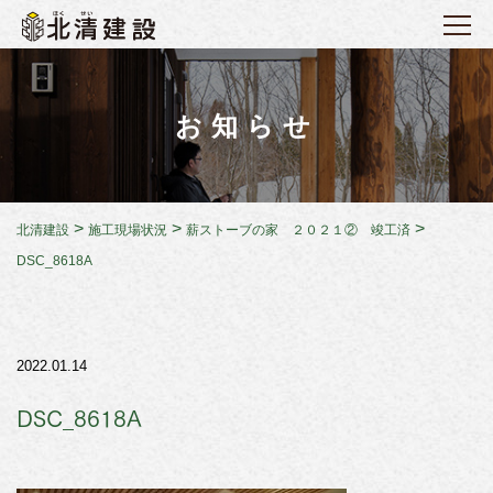
お知らせ
>
>
>
北清建設
施工現場状況
薪ストーブの家 ２０２１② 竣工済
DSC_8618A
2022.01.14
DSC_8618A