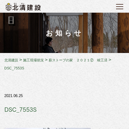
お知らせ
>
>
>
北清建設
施工現場状況
薪ストーブの家 ２０２１② 竣工済
DSC_7553S
2021.06.25
DSC_7553S