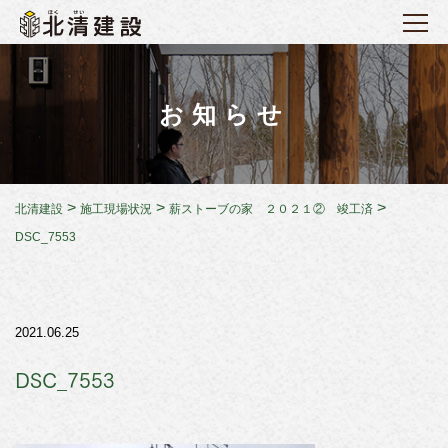
お知らせ
>
>
>
北清建設
施工現場状況
薪ストーブの家 ２０２１② 竣工済
DSC_7553
2021.06.25
DSC_7553