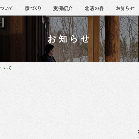
ついて
家づくり
実例紹介
北清の森
お知らせ
要
地域活動
薪ストーブ
職人たち
移住
リフォーム
お知らせ
ついて