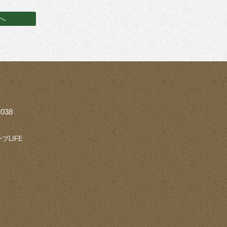
へ
038
ブLIFE