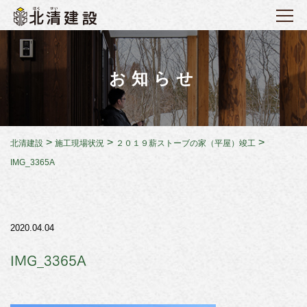
お知らせ
>
>
>
北清建設
施工現場状況
２０１９薪ストーブの家（平屋）竣工
IMG_3365A
2020.04.04
IMG_3365A