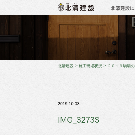
北清建設に
会社概
>
>
北清建設
施工現場状況
２０１９駒場の
2019.10.03
IMG_3273S