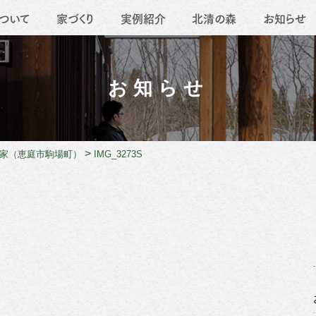
ついて
家づくり
実例紹介
北清の森
お知らせ
要
地域活動
薪ストーブ
職人たち
移住
リフォーム
お知らせ
>
家（恵庭市駒場町）
IMG_3273S