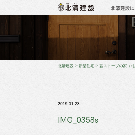
北清建設に
会社概
>
>
北清建設
新築住宅
薪ストーブの家（札
2019.01.23
IMG_0358s