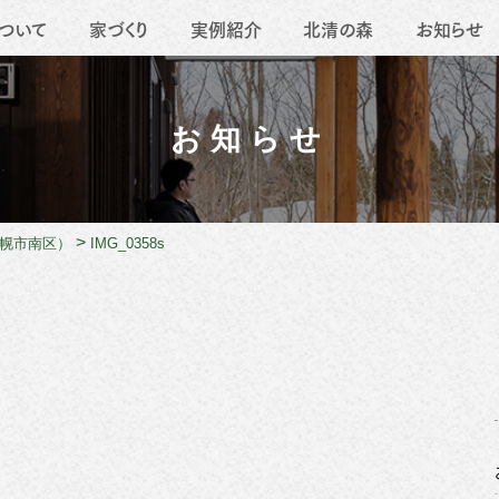
ついて
家づくり
実例紹介
北清の森
お知らせ
要
地域活動
薪ストーブ
職人たち
移住
リフォーム
お知らせ
>
幌市南区）
IMG_0358s